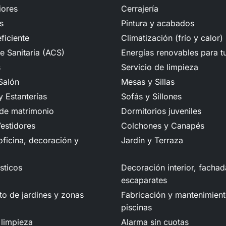
iores
Cerrajería
s
Pintura y acabados
ficiente
Climatización (frío y calor)
e Sanitaria (ACS)
Energías renovables para t
s
Servicio de limpieza
Salón
Mesas y Sillas
 Estanterías
Sofás y Sillones
 de matrimonio
Dormitorios juveniles
estidores
Colchones y Canapés
ficina, decoración y
Jardín y Terraza
sticos
Decoración interior, fachad
escaparates
o de jardines y zonas
Fabricación y mantenimien
piscinas
 limpieza
Alarma sin cuotas