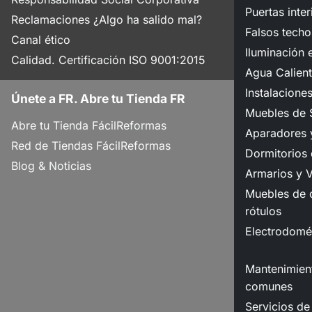
Puertas inter
Reclamaciones ¿Algo ha salido mal?
Falsos techo
Canal ético
Iluminación e
Calidad. Certificación ISO 9001:2015
Agua Calient
Instalacione
Únete a FR. Abre tu Tienda FR
Muebles de 
Abre tu Tienda FácilReformas
Aparadores y
Red de Tiendas FácilReformas
Dormitorios
Blog & Noticias
Armarios y V
Muebles de o
rótulos
Electrodomé
Mantenimient
comunes
Servicios de