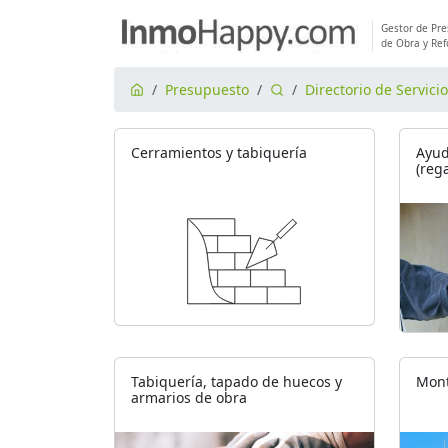
Gestor de Pr
de Obra y Re
Presupuesto
Directorio de Servici
Cerramientos y tabiquería
Ayud
(reg
Tabiquería, tapado de huecos y
Mont
armarios de obra