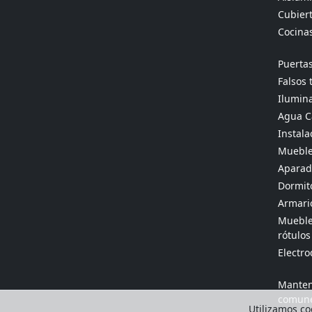
Cubier
Cocina
Puertas
Falsos 
Ilumina
Agua Ca
Instala
Mueble
Aparado
Dormit
Armario
Muebles
rótulos
Electr
Manten
comun
Utilizamos coo