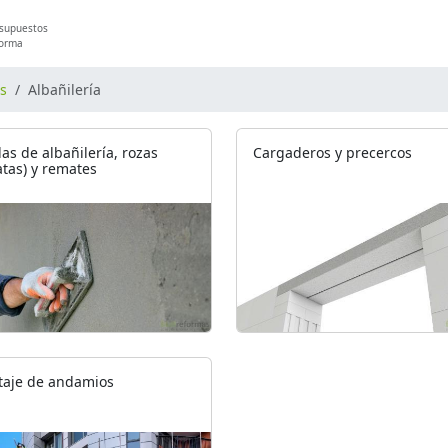
esupuestos
forma
os
Albañilería
as de albañilería, rozas
Cargaderos y precercos
atas) y remates
aje de andamios