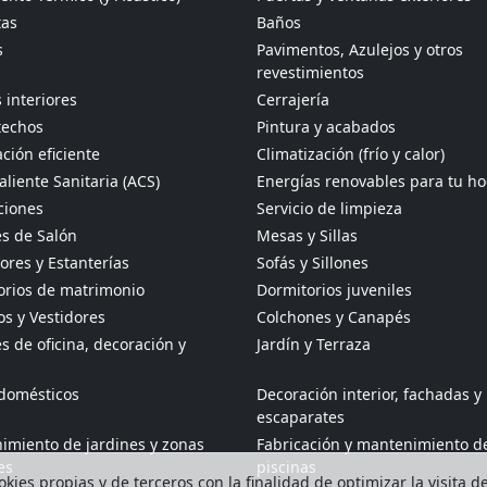
tas
Baños
s
Pavimentos, Azulejos y otros
revestimientos
 interiores
Cerrajería
techos
Pintura y acabados
ción eficiente
Climatización (frío y calor)
liente Sanitaria (ACS)
Energías renovables para tu h
ciones
Servicio de limpieza
s de Salón
Mesas y Sillas
res y Estanterías
Sofás y Sillones
orios de matrimonio
Dormitorios juveniles
s y Vestidores
Colchones y Canapés
 de oficina, decoración y
Jardín y Terraza
odomésticos
Decoración interior, fachadas y
escaparates
imiento de jardines y zonas
Fabricación y mantenimiento d
es
piscinas
kies propias y de terceros con la finalidad de optimizar la visita d