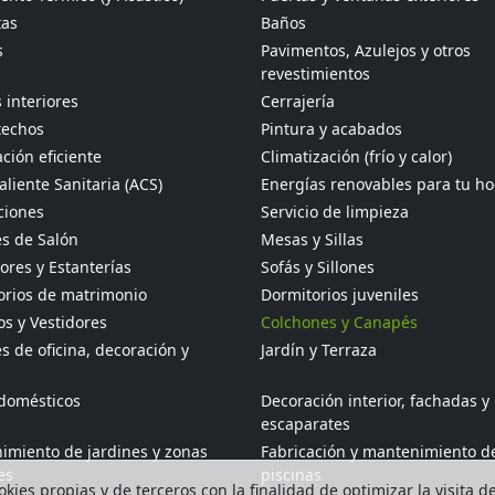
tas
Baños
s
Pavimentos, Azulejos y otros
revestimientos
 interiores
Cerrajería
techos
Pintura y acabados
ción eficiente
Climatización (frío y calor)
liente Sanitaria (ACS)
Energías renovables para tu h
ciones
Servicio de limpieza
s de Salón
Mesas y Sillas
res y Estanterías
Sofás y Sillones
orios de matrimonio
Dormitorios juveniles
s y Vestidores
Colchones y Canapés
 de oficina, decoración y
Jardín y Terraza
odomésticos
Decoración interior, fachadas y
escaparates
imiento de jardines y zonas
Fabricación y mantenimiento d
es
piscinas
kies propias y de terceros con la finalidad de optimizar la visita d