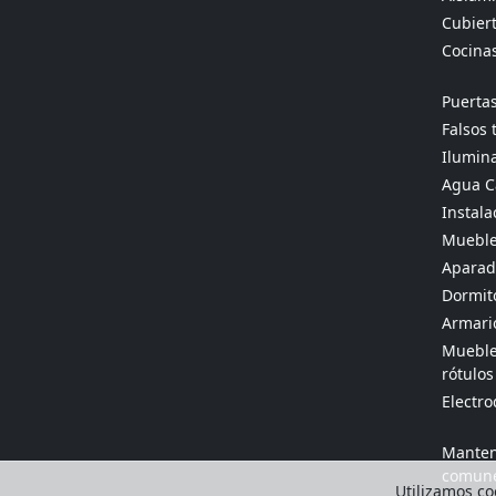
Cubier
Cocina
Puertas
Falsos 
Ilumina
Agua Ca
Instala
Mueble
Aparado
Dormit
Armario
Muebles
rótulos
Electr
Manten
comun
Utilizamos coo