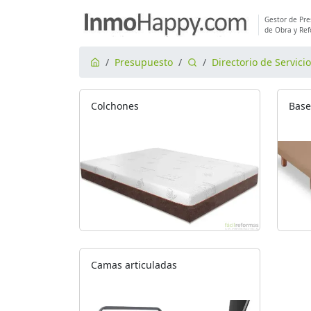
Gestor de Pr
de Obra y Re
Presupuesto
Directorio de Servici
Colchones
Base
Camas articuladas