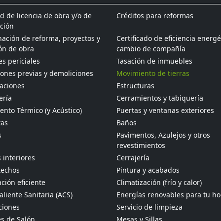
ud de licencia de obra y/o de
Créditos para reformas
ción
ación de reforma, proyectos y
Certificado de eficiencia energé
ón de obra
cambio de compañía
s periciales
Tasación de inmuebles
ones previas y demoliciones
Movimiento de tierras
aciones
Estructuras
ería
Cerramientos y tabiquería
ento Térmico (y Acústico)
Puertas y ventanas exteriores
tas
Baños
s
Pavimentos, Azulejos y otros
revestimientos
 interiores
Cerrajería
techos
Pintura y acabados
ción eficiente
Climatización (frío y calor)
liente Sanitaria (ACS)
Energías renovables para tu h
ciones
Servicio de limpieza
s de Salón
Mesas y Sillas