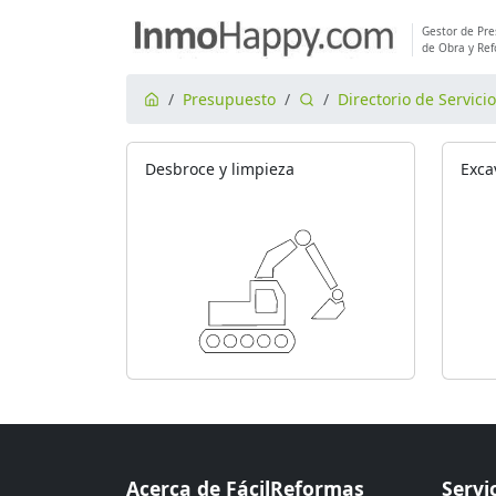
Gestor de Pr
de Obra y Re
Presupuesto
Directorio de Servici
Desbroce y limpieza
Exca
Acerca de FácilReformas
Servi