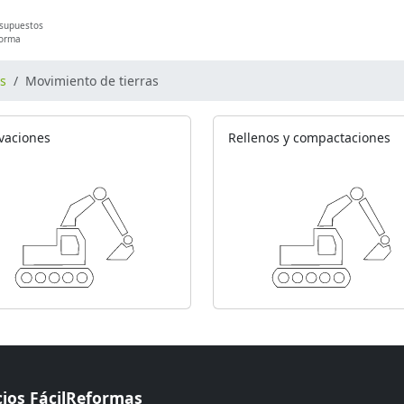
esupuestos
forma
os
Movimiento de tierras
vaciones
Rellenos y compactaciones
cios FácilReformas