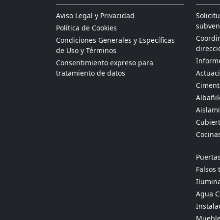
Aviso Legal y Privacidad
Solicit
subven
Política de Cookies
Coordin
Condiciones Generales y Específicas
direcci
de Uso y Términos
Informe
Consentimiento expreso para
tratamiento de datos
Actuaci
Ciment
Albañil
Aislami
Cubier
Cocina
Puertas
Falsos 
Ilumina
Agua Ca
Instala
Mueble