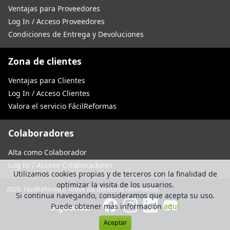
Ventajas para Proveedores
Log In / Acceso Proveedores
Condiciones de Entrega y Devoluciones
Zona de clientes
Ventajas para Clientes
Log In / Acceso Clientes
Valora el servicio FácilReformas
Colaboradores
Alta como Colaborador
Log In / Acceso Colaboradores
Utilizamos cookies propias y de terceros con la finalidad de
optimizar la visita de los usuarios.
2026. FácilReformas. Todos los derechos reservados.
Si continua navegando, consideramos que acepta su uso.
Puede obtener más información
aquí
Síguenos:
Aceptar