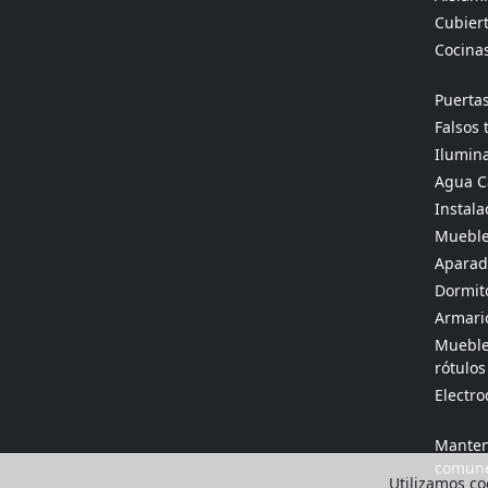
Cubier
Cocina
Puertas
Falsos 
Ilumina
Agua Ca
Instala
Mueble
Aparado
Dormit
Armario
Muebles
rótulos
Electr
Manten
comun
Utilizamos coo