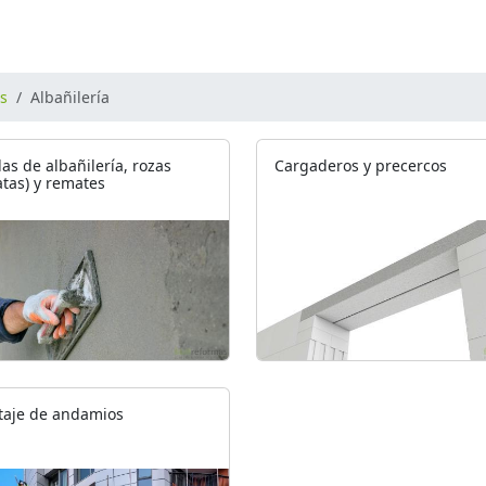
os
Albañilería
as de albañilería, rozas
Cargaderos y precercos
atas) y remates
aje de andamios