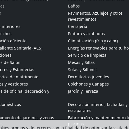
tas
Baños
s
Pavimentos, Azulejos y otros
revestimientos
 interiores
Cerrajería
techos
Pintura y acabados
ción eficiente
Climatización (frío y calor)
liente Sanitaria (ACS)
Energías renovables para tu h
ciones
Servicio de limpieza
s de Salón
Mesas y Sillas
res y Estanterías
Sofás y Sillones
orios de matrimonio
Dormitorios juveniles
s y Vestidores
Colchones y Canapés
 de oficina, decoración y
Jardín y Terraza
odomésticos
Decoración interior, fachadas y
escaparates
imiento de jardines y zonas
Fabricación y mantenimiento d
es
piscinas
kies propias y de terceros con la finalidad de optimizar la visita d