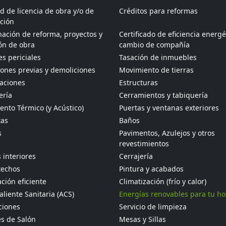
ud de licencia de obra y/o de
Créditos para reformas
ción
ación de reforma, proyectos y
Certificado de eficiencia energé
ón de obra
cambio de compañía
s periciales
Tasación de inmuebles
ones previas y demoliciones
Movimiento de tierras
aciones
Estructuras
ería
Cerramientos y tabiquería
ento Térmico (y Acústico)
Puertas y ventanas exteriores
tas
Baños
s
Pavimentos, Azulejos y otros
revestimientos
 interiores
Cerrajería
techos
Pintura y acabados
ción eficiente
Climatización (frío y calor)
liente Sanitaria (ACS)
Energías renovables para tu h
ciones
Servicio de limpieza
s de Salón
Mesas y Sillas