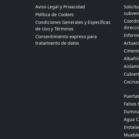
Aviso Legal y Privacidad
Solicit
subven
Política de Cookies
Coordin
Condiciones Generales y Específicas
direcci
de Uso y Términos
Informe
Consentimiento expreso para
tratamiento de datos
Actuaci
Ciment
Albañil
Aislami
Cubier
Cocina
Puertas
Falsos 
Ilumina
Agua Ca
Instala
Mueble