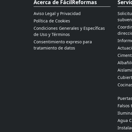
Acerca de FácilReformas
Servi
Aviso Legal y Privacidad
Solicit
subven
Política de Cookies
Coordin
Condiciones Generales y Específicas
direcci
de Uso y Términos
Informe
Consentimiento expreso para
tratamiento de datos
Actuaci
Ciment
Albañil
Aislami
Cubier
Cocina
Puertas
Falsos 
Ilumina
Agua Ca
Instala