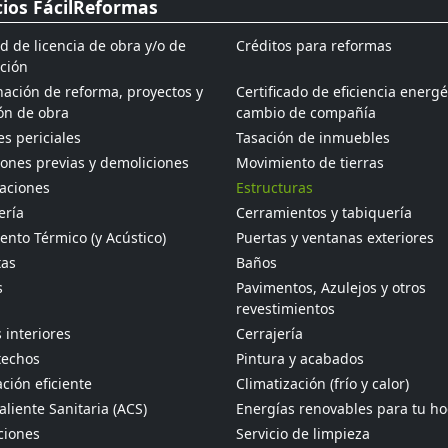
cios FácilReformas
ud de licencia de obra y/o de
Créditos para reformas
ción
ación de reforma, proyectos y
Certificado de eficiencia energé
ón de obra
cambio de compañía
s periciales
Tasación de inmuebles
ones previas y demoliciones
Movimiento de tierras
aciones
Estructuras
ería
Cerramientos y tabiquería
ento Térmico (y Acústico)
Puertas y ventanas exteriores
tas
Baños
s
Pavimentos, Azulejos y otros
revestimientos
 interiores
Cerrajería
techos
Pintura y acabados
ción eficiente
Climatización (frío y calor)
liente Sanitaria (ACS)
Energías renovables para tu h
ciones
Servicio de limpieza