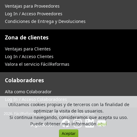
Ventajas para Proveedores
Log In / Acceso Proveedores
Condiciones de Entrega y Devoluciones
Zona de clientes
Ventajas para Clientes
Log In / Acceso Clientes
Valora el servicio FácilReformas
Colaboradores
Alta como Colaborador
Log In / Acceso Colaboradores
Utilizamos cookies propias y de terceros con la finalidad de
optimizar la visita de los usuarios.
2026. FácilReformas. Todos los derechos reservados.
Si continua navegando, consideramos que acepta su uso.
Puede obtener más información
aquí
Síguenos:
Aceptar