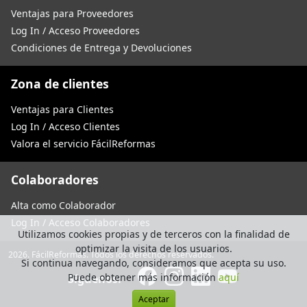
Ventajas para Proveedores
Log In / Acceso Proveedores
Condiciones de Entrega y Devoluciones
Zona de clientes
Ventajas para Clientes
Log In / Acceso Clientes
Valora el servicio FácilReformas
Colaboradores
Alta como Colaborador
Log In / Acceso Colaboradores
Utilizamos cookies propias y de terceros con la finalidad de
optimizar la visita de los usuarios.
2026. FácilReformas. Todos los derechos reservados.
Si continua navegando, consideramos que acepta su uso.
Puede obtener más información
aquí
Síguenos:
Aceptar