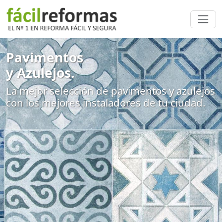
Pavimentos
y Azulejos.
La mejor selección de pavimentos y azulejos
con los mejores instaladores de tu ciudad.