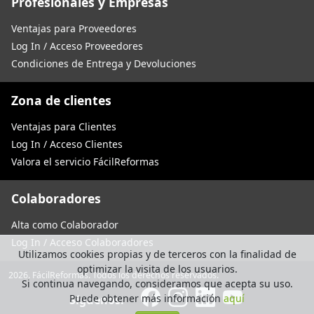
Profesionales y Empresas
Ventajas para Proveedores
Log In / Acceso Proveedores
Condiciones de Entrega y Devoluciones
Zona de clientes
Ventajas para Clientes
Log In / Acceso Clientes
Valora el servicio FácilReformas
Colaboradores
Alta como Colaborador
Log In / Acceso Colaboradores
Utilizamos cookies propias y de terceros con la finalidad de
optimizar la visita de los usuarios.
2026. FácilReformas. Todos los derechos reservados.
Si continua navegando, consideramos que acepta su uso.
Puede obtener más información
aquí
Síguenos: