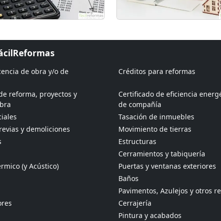
FácilReformas
icencia de obra y/o de
Créditos para reformas
de reforma, proyectos y
Certificado de eficiencia energ
obra
de compañía
iales
Tasación de inmuebles
revias y demoliciones
Movimiento de tierras
s
Estructuras
Cerramientos y tabiquería
rmico (y Acústico)
Puertas y ventanas exteriores
Baños
Pavimentos, Azulejos y otros r
ores
Cerrajería
Pintura y acabados