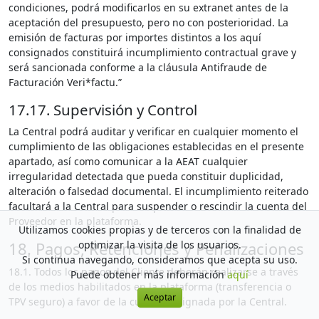
condiciones, podrá modificarlos en su extranet antes de la
aceptación del presupuesto, pero no con posterioridad. La
emisión de facturas por importes distintos a los aquí
consignados constituirá incumplimiento contractual grave y
será sancionada conforme a la cláusula Antifraude de
Facturación Veri*factu.”
17.17. Supervisión y Control
La Central podrá auditar y verificar en cualquier momento el
cumplimiento de las obligaciones establecidas en el presente
apartado, así como comunicar a la AEAT cualquier
irregularidad detectada que pueda constituir duplicidad,
alteración o falsedad documental. El incumplimiento reiterado
facultará a la Central para suspender o rescindir la cuenta del
Proveedor en la plataforma.
Utilizamos cookies propias y de terceros con la finalidad de
optimizar la visita de los usuarios.
18. Pagos, Retenciones y Penalizaciones
Si continua navegando, consideramos que acepta su uso.
18.1. Todos los pagos del Cliente deberán realizarse a través
Puede obtener más información
aquí
de los medios habilitados en la plataforma (transferencia o
Aceptar
TPV seguro) a favor de la cuenta designada por la Central.