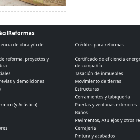
FácilReformas
icencia de obra y/o de
Créditos para reformas
de reforma, proyectos y
Certificado de eficiencia energ
obra
de compañía
iales
Tasación de inmuebles
revias y demoliciones
Movimiento de tierras
s
Estructuras
Cerramientos y tabiquería
rmico (y Acústico)
Puertas y ventanas exteriores
Baños
Pavimentos, Azulejos y otros r
ores
Cerrajería
Pintura y acabados