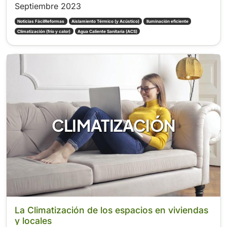
Septiembre 2023
Noticias FácilReformas
Aislamiento Térmico (y Acústico)
Iluminación eficiente
Climatización (frío y calor)
Agua Caliente Sanitaria (ACS)
Energías renovables para tu hogar
Certificado de eficiencia energética y cambio de compañía
CLIMATIZACIÓN
La Climatización de los espacios en viviendas
y locales