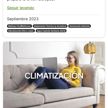
Seguir leyendo
Septiembre 2023
Noticias FácilReformas
Aislamiento Térmico (y Acústico)
Iluminación eficiente
Climatización (frío y calor)
Agua Caliente Sanitaria (ACS)
Energías renovables para tu hogar
Certificado de eficiencia energética y cambio de compañía
CLIMATIZACIÓN