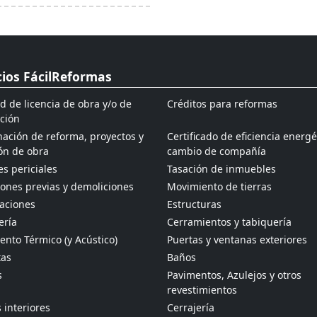
cios FácilReformas
ud de licencia de obra y/o de
Créditos para reformas
ción
ación de reforma, proyectos y
Certificado de eficiencia energé
ón de obra
cambio de compañía
s periciales
Tasación de inmuebles
ones previas y demoliciones
Movimiento de tierras
aciones
Estructuras
ería
Cerramientos y tabiquería
ento Térmico (y Acústico)
Puertas y ventanas exteriores
tas
Baños
s
Pavimentos, Azulejos y otros
revestimientos
 interiores
Cerrajería